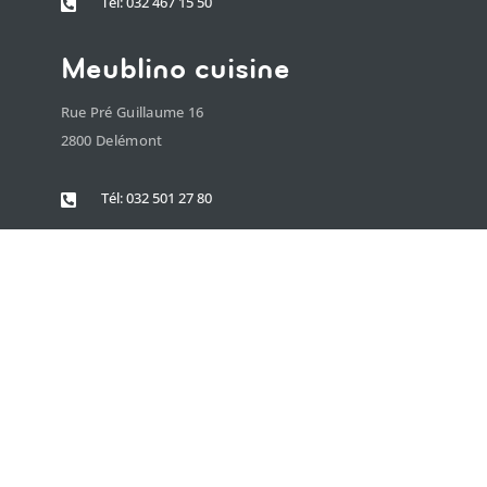
Tél: 032 467 15 50

Meublino cuisine
Rue Pré Guillaume 16
2800 Delémont
Tél: 032 501 27 80
