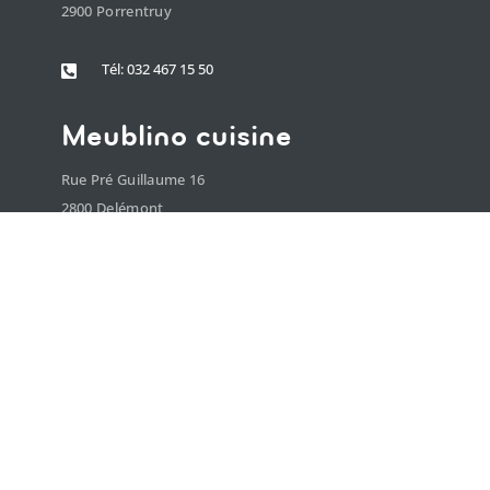
2900 Porrentruy
Tél: 032 467 15 50

Meublino cuisine
Rue Pré Guillaume 16
2800 Delémont
Tél: 032 501 27 80
