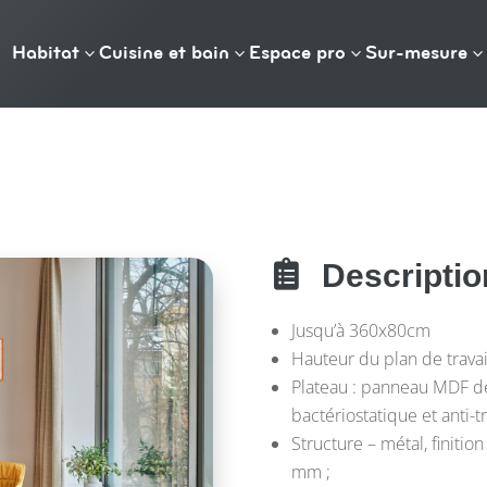
Habitat
Cuisine et bain
Espace pro
Sur-mesure
3
3
3
3

Descriptio
Jusqu’à 360x80cm
Hauteur du plan de travai
Plateau : panneau MDF de
bactériostatique et anti-tr
Structure – métal, finiti
mm ;