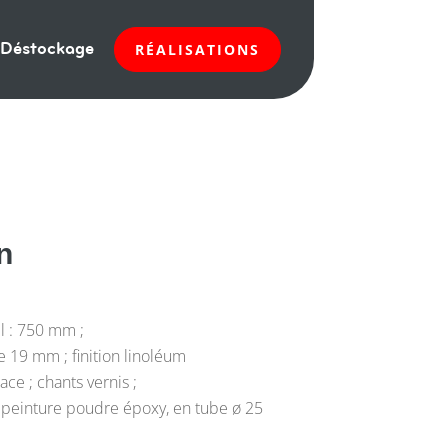
Déstockage
RÉALISATIONS
n
l : 750 mm ;
 19 mm ; finition linoléum
ace ; chants vernis ;
on peinture poudre époxy, en tube ø 25