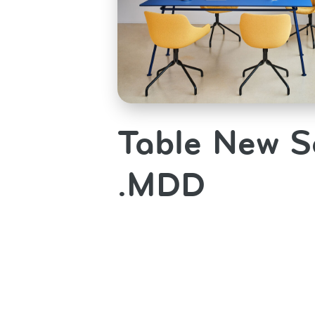
Table New S
.MDD