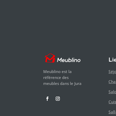
Li
Séj
Meublino est la
référence des
Ch
meubles dans le Jura
Sal
Cui
Sal