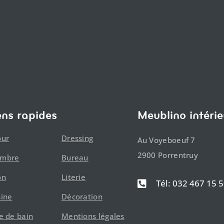
ens rapides
Meublino intérie
our
Dressing
Au Voyeboeuf 7
2900 Porrentruy
ambre
Bureau
on
Literie
Tél: 032 467 15 

sine
Décoration
le de bain
Mentions légales