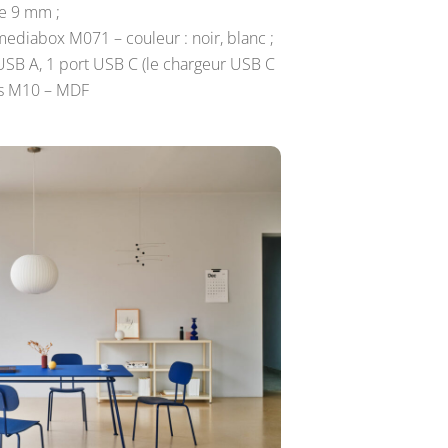
se 9 mm ;
mediabox M071 – couleur : noir, blanc ;
 USB A, 1 port USB C (le chargeur USB C
ess M10 – MDF