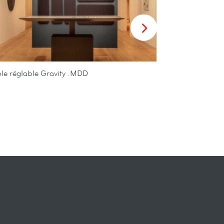
le réglable Gravity .MDD
Table rabatta