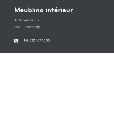
Meublino intérieur
Au Voyeboeuf 7
2900 Porrentruy
Tél: 032 467 15 50

Meublino cuisine
Rue Pré Guillaume 16
2800 Delémont
Tél: 032 501 27 80
