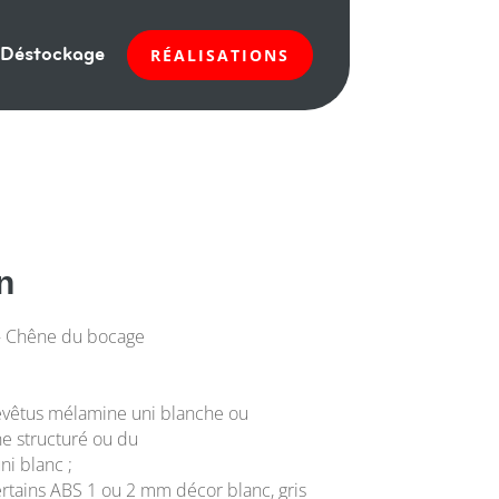
Déstockage
RÉALISATIONS
n
 – Chêne du bocage
evêtus mélamine uni blanche ou
ne structuré ou du
ni blanc ;
ertains ABS 1 ou 2 mm décor blanc, gris