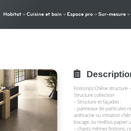
Habitat
Cuisine et bain
Espace pro
Sur-mesure
3
3
3
3

Descriptio
Finition(s) Chêne structuré
Structure collection
– Structure et façades :
– panneaux de particules r
anthracite ou imitation chê
bocage, ou revêtus papier u
– chants mêmes finitions, c