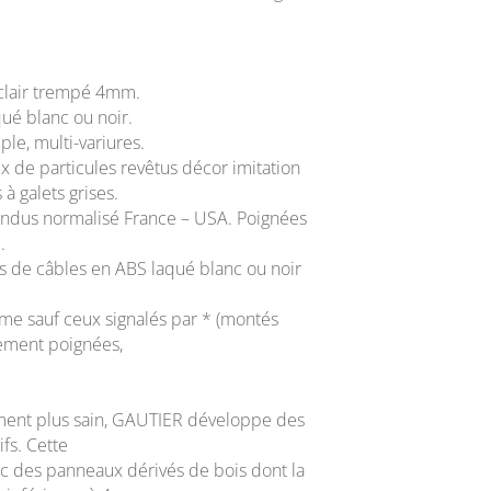
 clair trempé 4mm.
qué blanc ou noir.
ple, multi-variures.
ux de particules revêtus décor imitation
 à galets grises.
pendus normalisé France – USA. Poignées
.
s de câbles en ABS laqué blanc ou noir
e sauf ceux signalés par * (montés
ement poignées,
ment plus sain, GAUTIER développe des
fs. Cette
ec des panneaux dérivés de bois dont la