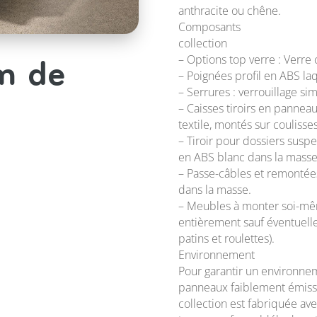
anthracite ou chêne.
Composants
collection
– Options top verre : Verre
m de
– Poignées profil en ABS la
– Serrures : verrouillage sim
– Caisses tiroirs en pannea
textile, montés sur coulisses
– Tiroir pour dossiers sus
en ABS blanc dans la masse
– Passe-câbles et remontée
dans la masse.
– Meubles à monter soi-mêm
entièrement sauf éventuell
patins et roulettes).
Environnement
Pour garantir un environne
panneaux faiblement émissi
collection est fabriquée av