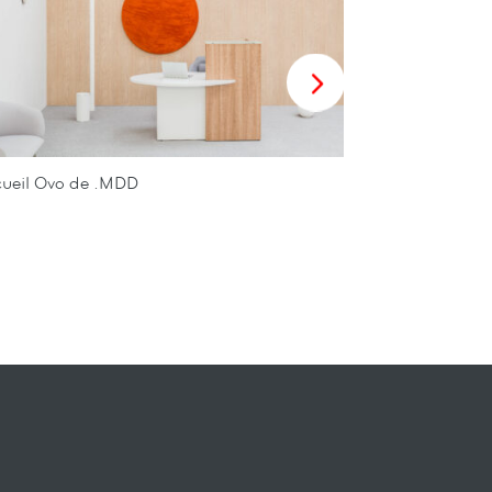
ueil Ovo de .MDD
Accueil Valde