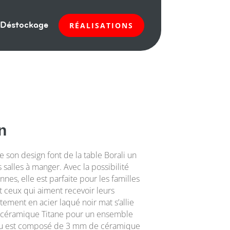
Déstockage
RÉALISATIONS
n
de son design font de la table Borali un
salles à manger. Avec la possibilité
nnes, elle est parfaite pour les familles
ceux qui aiment recevoir leurs
tement en acier laqué noir mat s’allie
n céramique Titane pour un ensemble
eau est composé de 3 mm de céramique