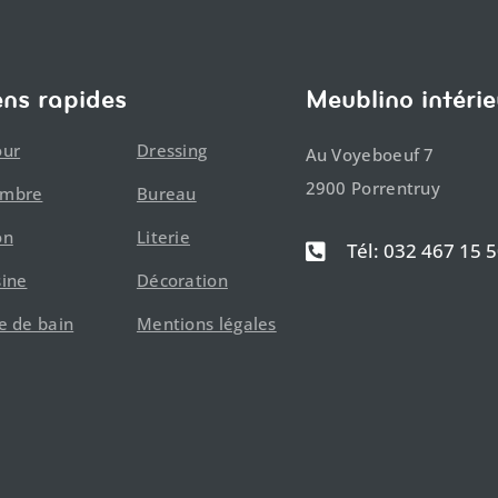
ens rapides
Meublino intérie
our
Dressing
Au Voyeboeuf 7
2900 Porrentruy
ambre
Bureau
on
Literie
Tél: 032 467 15 

sine
Décoration
le de bain
Mentions légales