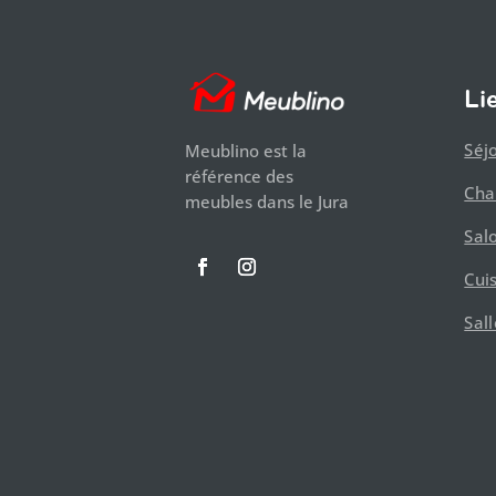
Li
Séj
Meublino est la
référence des
Ch
meubles dans le Jura
Sal
Cui
Sal