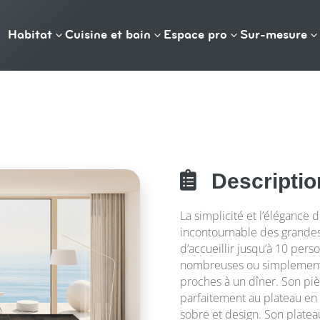
Habitat
Cuisine et bain
Espace pro
Sur-mesure
3
3
3
3

Descriptio
La simplicité et l’élégance 
incontournable des grandes 
d’accueillir jusqu’à 10 perso
nombreuses ou simplement 
proches à un dîner. Son piè
parfaitement au plateau e
sobre et design. Son plat