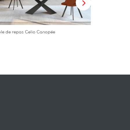
le de repas Celio Canopée
Table de repa