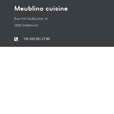
Meublino cuisine
Rue Pré Guillaume 16
2800 Delémont
Tél: 032 501 27 80
